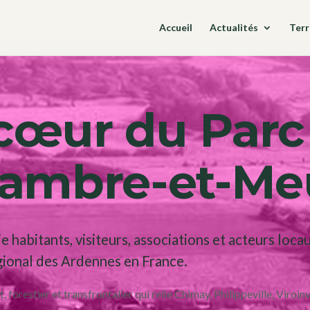
Accueil
Actualités
Terr
cœur du Parc
-Sambre-et-M
e habitants, visiteurs, associations et acteurs loc
gional des Ardennes en France.
 forestier et transfrontalier qui relie Chimay, Philippeville, Viroin