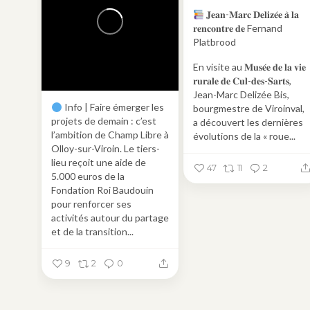
𝐉𝐞𝐚𝐧-𝐌𝐚𝐫𝐜 𝐃𝐞𝐥𝐢𝐳𝐞́𝐞 𝐚̀ 𝐥𝐚
𝐫𝐞𝐧𝐜𝐨𝐧𝐭𝐫𝐞 𝐝𝐞 Fernand
Platbrood
En visite au 𝐌𝐮𝐬𝐞́𝐞 𝐝𝐞 𝐥𝐚 𝐯𝐢𝐞
𝐫𝐮𝐫𝐚𝐥𝐞 𝐝𝐞 𝐂𝐮𝐥-𝐝𝐞𝐬-𝐒𝐚𝐫𝐭𝐬,
Jean-Marc Delizée Bis,
Info | Faire émerger les
bourgmestre de Viroinval,
projets de demain : c’est
a découvert les dernières
l’ambition de Champ Libre à
évolutions de la « roue...
Olloy-sur-Viroin. Le tiers-
lieu reçoit une aide de
47
11
2
5.000 euros de la
Fondation Roi Baudouin
pour renforcer ses
activités autour du partage
et de la transition...
9
2
0