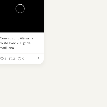
Couvin: contrôlé sur la
route avec 700 gr de
marijuana
5
2
0