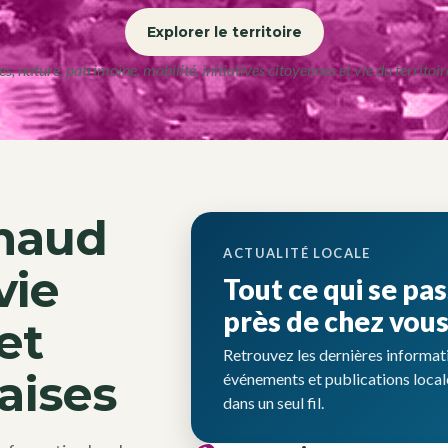
Explorer le territoire
es, nature, patrimoine, mobilité, initiatives citoyennes et vie du territoire
chaud
ACTUALITÉ LOCALE
vie
Tout ce qui se pa
près de chez vou
et
Retrouvez les dernières informat
aises
événements et publications local
dans un seul fil.