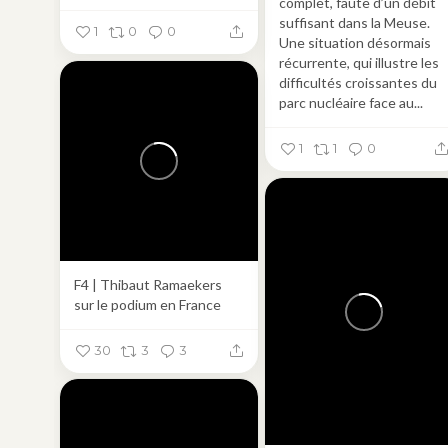
complet, faute d’un débit
suffisant dans la Meuse.
1
0
0
Une situation désormais
récurrente, qui illustre les
difficultés croissantes du
parc nucléaire face au...
1
1
0
F4 | Thibaut Ramaekers
sur le podium en France
30
3
3