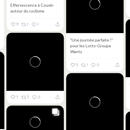
Effervescence à Couvin
autour du cyclisme
11
1
1
"Une journée parfaite !"
pour les Lotto-Groupe
Wanty
5
1
0
7
7
0