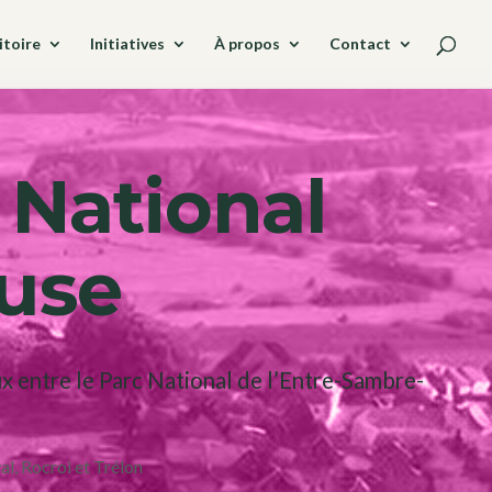
itoire
Initiatives
À propos
Contact
 National
euse
aux entre le Parc National de l’Entre-Sambre-
val, Rocroi et Trélon