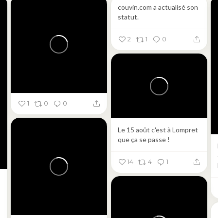
couvin.com a actualisé son
statut.
2
1
0
1
0
0
Le 15 août c'est à Lompret
que ça se passe !
14
4
1