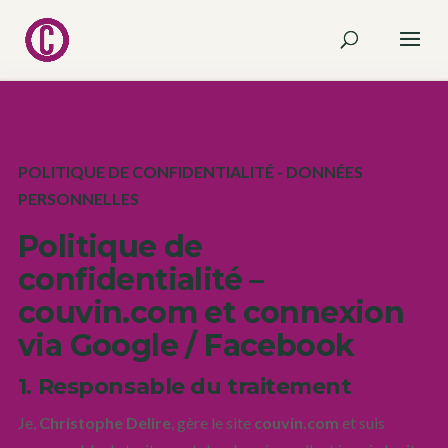
POLITIQUE DE CONFIDENTIALITÉ - DONNÉES
PERSONNELLES
Politique de
confidentialité –
couvin.com et connexion
via Google / Facebook
1. Responsable du traitement
Je,
Christophe Delire
, gère le site
couvin.com
et suis