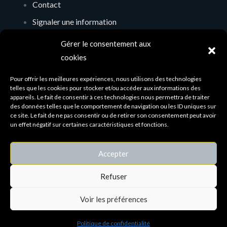
Contact
Signaler une information
Soutenir l’initiative
Gérer le consentement aux
Mentions légales
cookies
Politique de confidentialité
Pour offrir les meilleures expériences, nous utilisons des technologies
telles que les cookies pour stocker et/ou accéder aux informations des
Contact & réseau
appareils. Le fait de consentir à ces technologies nous permettra de traiter
des données telles que le comportement de navigation ou les ID uniques sur
christophe@couvin.com
ce site. Le fait de ne pas consentir ou de retirer son consentement peut avoir
un effet négatif sur certaines caractéristiques et fonctions.
Couvin — territoire transfrontalier
Accepter
Relier les habitants, les initiatives et les ressources
du territoire.
Refuser
© Couvin.com ASBL — BE 0504.876.288
Voir les préférences
Politique de confidentialité