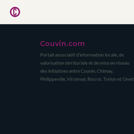
Couvin.com
Portail associatif d’information locale, de
valorisation territoriale et de mise en réseau
des initiatives entre Couvin, Chimay,
Philippeville, Viroinval, Rocroi, Trélon et Givet