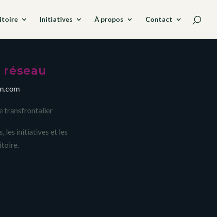
itoire
Initiatives
À propos
Contact
& réseau
in.com
e transfrontalier
, les initiatives et les
itoire.