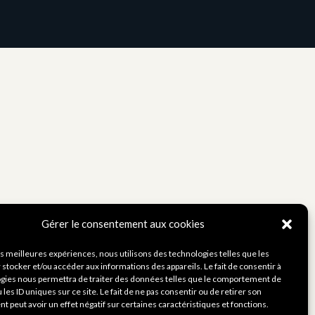
Gérer le consentement aux cookies
les meilleures expériences, nous utilisons des technologies telles que les
 stocker et/ou accéder aux informations des appareils. Le fait de consentir à
gies nous permettra de traiter des données telles que le comportement de
 les ID uniques sur ce site. Le fait de ne pas consentir ou de retirer son
 peut avoir un effet négatif sur certaines caractéristiques et fonctions.