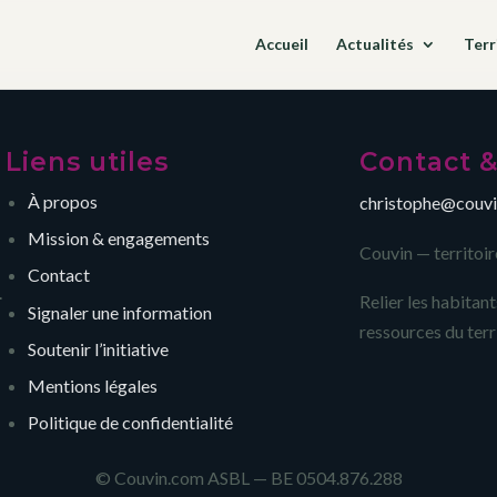
Accueil
Actualités
Terr
Liens utiles
Contact 
À propos
christophe@couv
Mission & engagements
Couvin — territoir
Contact
.
Relier les habitants
Signaler une information
ressources du terr
Soutenir l’initiative
Mentions légales
Politique de confidentialité
© Couvin.com ASBL — BE 0504.876.288