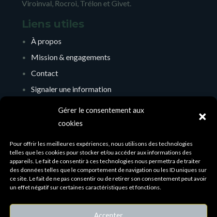
Viroinval, Rocroi, Trélon et Givet.
Liens utiles
À propos
Mission & engagements
Contact
Signaler une information
Soutenir l’initiative
Gérer le consentement aux
Mentions légales
cookies
Politique de confidentialité
Pour offrir les meilleures expériences, nous utilisons des technologies
telles que les cookies pour stocker et/ou accéder aux informations des
Contact & réseau
appareils. Le fait de consentir à ces technologies nous permettra de traiter
des données telles que le comportement de navigation ou les ID uniques sur
christophe@couvin.com
ce site. Le fait de ne pas consentir ou de retirer son consentement peut avoir
un effet négatif sur certaines caractéristiques et fonctions.
Couvin — territoire transfrontalier
Accepter