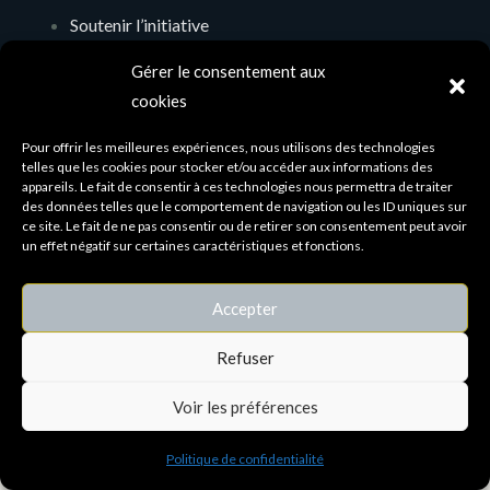
Soutenir l’initiative
Mentions légales
Gérer le consentement aux
Politique de confidentialité
cookies
Contact & réseau
Pour offrir les meilleures expériences, nous utilisons des technologies
telles que les cookies pour stocker et/ou accéder aux informations des
appareils. Le fait de consentir à ces technologies nous permettra de traiter
christophe@couvin.com
des données telles que le comportement de navigation ou les ID uniques sur
ce site. Le fait de ne pas consentir ou de retirer son consentement peut avoir
Couvin — territoire transfrontalier
un effet négatif sur certaines caractéristiques et fonctions.
Relier les habitants, les initiatives et les ressources
Accepter
du territoire.
Refuser
© Couvin.com ASBL — BE 0504.876.288
Voir les préférences
Politique de confidentialité